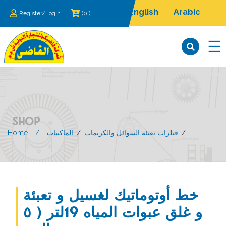
English
Arabic
Register/Login
(0 )
×
☰
SHOP
/
فيلرات تعبئة السوائل والكريمات
/
الماكينات
Home
Home
من
نحن
خط أوتوماتيك لغسيل و تعبئة
و غلق عبوات المياه 19لتر ( ٥
الماكينات