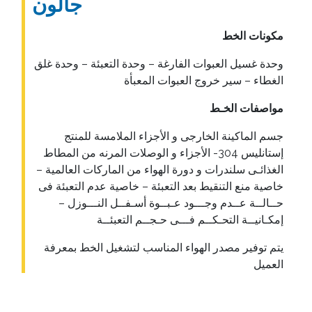
جالون
معارضنا
مكونات الخط
تحميل
الكتالوج
وحدة غسيل العبوات الفارغة – وحدة التعبئة – وحدة غلق
الغطاء – سير خروج العبوات المعبأة
اتصل
مواصفات الخـط
بنا
جسم الماكينة الخارجى و الأجزاء الملامسة للمنتج
اخبارنا
إستانليس 304- الأجزاء و الوصلات المرنه من المطاط
الغذائـى سلندرات و دورة الهواء من الماركات العالمية –
العروض
خاصية منع التنقيط بعد التعبئة – خاصية عدم التعبئة فى
حــالــة عــدم وجـــود عـبــوة أسـفــل النـــوزل –
إمكـانيــة التحـكــم فـــى حـجــم التعبئــة
يتم توفير مصدر الهواء المناسب لتشغيل الخط بمعرفة
العميل