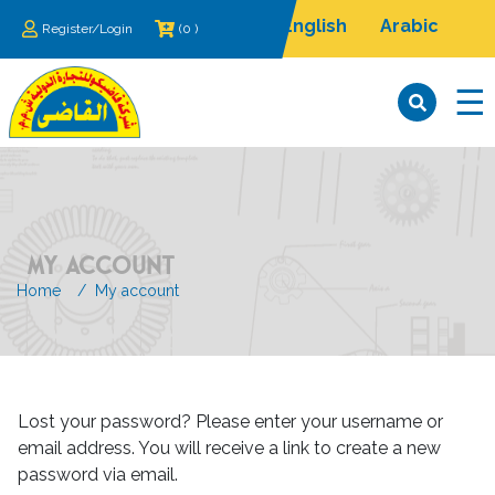
English
Arabic
Register/Login
(0 )
×
☰
MY ACCOUNT
Home
Home
My account
من
نحن
الماكينات
Lost your password? Please enter your username or
email address. You will receive a link to create a new
معارضنا
password via email.