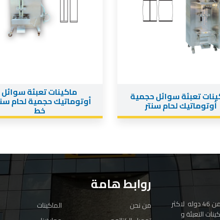
ماكينات تعبئة سوائل
ينات تعبئة سوائل حجمية
أوتوماتيك لحام سنتر
خط
روابط هامة
بخبره هندسية و فنية تفوق ال 30 عام و سابقة اعمال في اكتر من 46 دوله لاكثر
من نحن
الماكينات
كينات التعبئة و