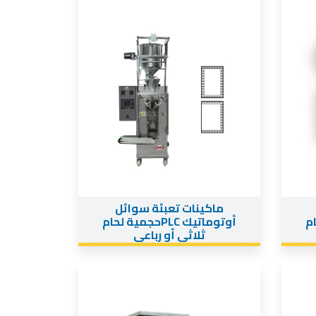
ماكينات تعبئة سوائل
لحام
أوتوماتيك PLCحجمية لحام
ثلاثى أو رباعى