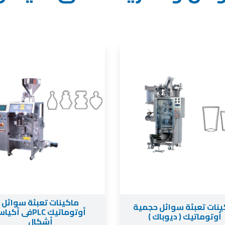
ماكينات تعبئة سوائل
ينات تعبئة سوائل حجمية
أوتوماتيك PLCفى أك
أوتوماتيك ( ديوباك )
أشكال