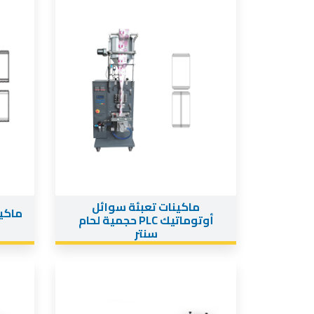
ماكينات تعبئة سوائل
ماكين
أوتوماتيك PLC حجمية لحام
سنتر