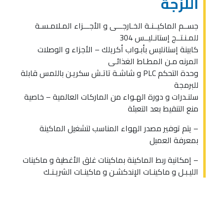
اللزجة
جســم الماكيــنـة الخـارجـــى و الأجـــزاء المـلامـسـة
للمـنـتــج إستانـليــس 304
كابينة إستانليس بأبـواب أكريلك – الأجزاء و الوصلات
المرنه مـن المطـاط الغذائـى
وحدة التحكم PLC و شاشـة تاتـش سكريـن باللمس قابلة
للبرمجة
سلنـدرات و دورة الهـواء من الماركات العالمية – خاصية
منع التنقيط بعد التعبئة
– يتم توفير مصدر الهواء المناسب لتشغيل الماكينة
بمعرفة العميل
– إمكانية ربط الماكينة بماكينات غلق الأغطية و ماكينات
الليـبـل و ماكينـات الإندكشـن و ماكينـات الشريـنـك