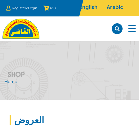
English
Arabic
Register/Login
(0 )
×
☰
SHOP
Home
Home
من
نحن
الماكينات
العروض
معارضنا