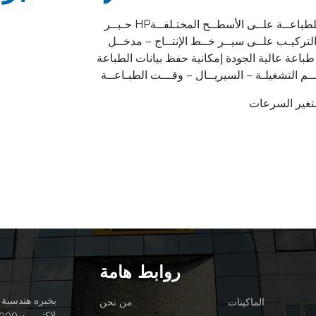
ح للطباعــة علــى الأسطــح المختـلفــة
طباعة عالية الجودة إمكانية حفظ بيانات الطباعة
ـــم التشغيلـة – السيريــال – وقـــت الطبـاعــة
متغير السرعات
روابط هامة
الماكينات
من نحن