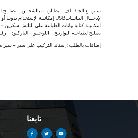
حـبــر HPسـريــع الجـفــاف – بطـاريــة بالشحــن – تصلــ
إمكانيـة الإستخدام يدويـا أو التركيـب علــى سيــر خــط الإنتــاج – مدخــل USBلإدخــال البيانــات
إمكانيـة كتابة بيانات الطباعة على التاتش سكرين – 
تصلـح لطباعـة التواريـخ – اللوجــو – الباركـود – رق
إضافات بالطلب : إستاند التركيب على سير – سير 
تابعنا