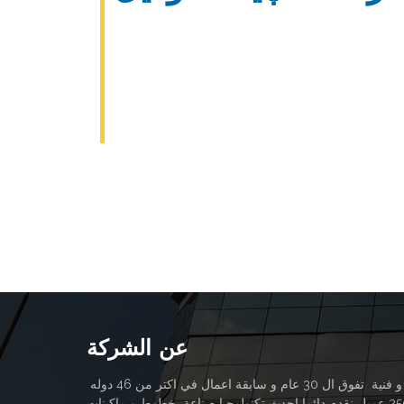
عن الشركة
بخبره هندسية و فنية تفوق ال 30 عام و سابقة اعمال في اكتر من 46 دوله
لاكثر من 25000 عميل نقدم دائما احدث تكنولوجيا صناعة خطوط و ماكينات