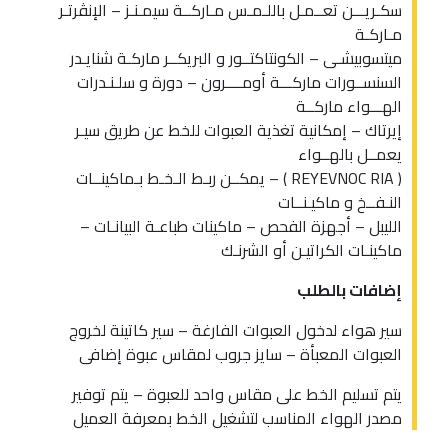
سكـريـــن تعــمـل باللـمـس مـاركــة سيمـنـز – الإنڤرتـر
مـاركـة
ميتسوبيشـى – الكونتاكتــور و البريكــر ماركـة شنايـدر
السنســورات ماركـــة أومــــرون – دورة و سلـنـدرات
الهـــواء ماركــة
إيرتاك – إمكانية تغذية العبوات للخط عن طريق سيـر
يعمــل بالهــواء
( REYEVNOC RIA ) – يمكــن ربـط الـخـط بـماكينــات
النـفــخ و ماكيـنــات
الليبل – أجهزة الفحص – ماكينات طباعـة البيانـات –
ماكينـات الكراتيـن أو الشرنـك
إضافات بالطلب
سير هواء لدخول العبوات الفارغة – سير كاتينة لخروج
العبوات المعبأة – سايز جروب لمقاس عبوة إضافى
يتم تسليم الخط على مقاس واحد للعبوة – يتم توفير
مصدر الهواء المناسب لتشغيل الخط بمعرفة العميل