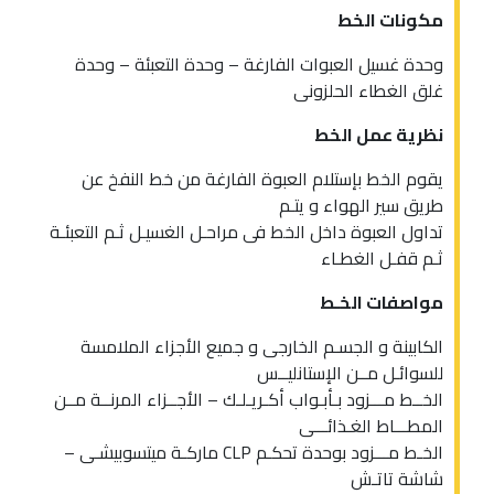
مكونات الخط
وحدة غسيل العبوات الفارغة – وحدة التعبئة – وحدة
غلق الغطاء الحلزونى
نظرية عمل الخط
يقوم الخط بإستلام العبوة الفارغة من خط النفخ عن
طريق سير الهواء و يتـم
تداول العبوة داخل الخط فى مراحـل الغسيـل ثـم التعبئـة
ثـم قفـل الغطـاء
مواصفات الخـط
الكابينة و الجسـم الخارجى و جميع الأجزاء الملامسة
للسوائـل مــن الإستانليــس
الخــط مـــزود بـأبـواب أكـريـلـك – الأجــزاء المرنــة مــن
المطـــاط الغـذائـــى
الخـط مـــزود بوحدة تحكـم CLP ماركـة ميتسوبيشـى –
شاشة تاتـش